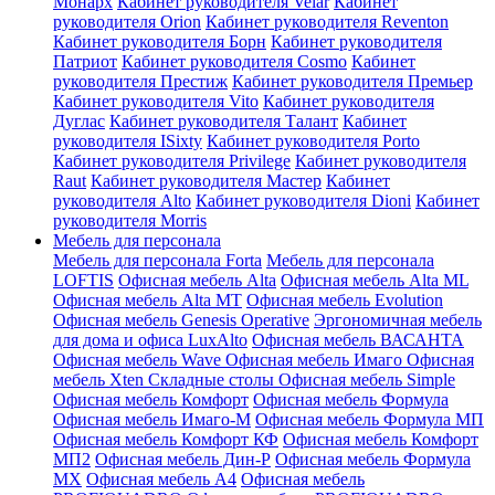
Монарх
Кабинет руководителя Velar
Кабинет
руководителя Orion
Кабинет руководителя Reventon
Кабинет руководителя Борн
Кабинет руководителя
Патриот
Кабинет руководителя Cosmo
Кабинет
руководителя Престиж
Кабинет руководителя Премьер
Кабинет руководителя Vito
Кабинет руководителя
Дуглас
Кабинет руководителя Талант
Кабинет
руководителя ISixty
Кабинет руководителя Porto
Кабинет руководителя Privilege
Кабинет руководителя
Raut
Кабинет руководителя Мастер
Кабинет
руководителя Alto
Кабинет руководителя Dioni
Кабинет
руководителя Morris
Мебель для персонала
Мебель для персонала Forta
Мебель для персонала
LOFTIS
Офисная мебель Alta
Офисная мебель Alta ML
Офисная мебель Alta MT
Офисная мебель Evolution
Офисная мебель Genesis Operative
Эргономичная мебель
для дома и офиса LuxAlto
Офисная мебель ВАСАНТА
Офисная мебель Wave
Офисная мебель Имаго
Офисная
мебель Xten
Складные столы
Офисная мебель Simple
Офисная мебель Комфорт
Офисная мебель Формула
Офисная мебель Имаго-М
Офисная мебель Формула МП
Офисная мебель Комфорт КФ
Офисная мебель Комфорт
МП2
Офисная мебель Дин-Р
Офисная мебель Формула
МХ
Офисная мебель A4
Офисная мебель