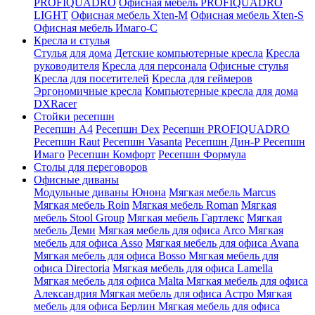
PROFIQUADRO
Офисная мебель PROFIQUADRO
LIGHT
Офисная мебель Xten-M
Офисная мебель Xten-S
Офисная мебель Имаго-С
Кресла и стулья
Стулья для дома
Детские компьютерные кресла
Кресла
руководителя
Кресла для персонала
Офисные стулья
Кресла для посетителей
Кресла для геймеров
Эргономичные кресла
Компьютерные кресла для дома
DXRacer
Стойки ресепшн
Ресепшн A4
Ресепшн Dex
Ресепшн PROFIQUADRO
Ресепшн Raut
Ресепшн Vasanta
Ресепшн Дин-Р
Ресепшн
Имаго
Ресепшн Комфорт
Ресепшн Формула
Столы для переговоров
Офисные диваны
Модульные диваны Юнона
Мягкая мебель Marcus
Мягкая мебель Roin
Мягкая мебель Roman
Мягкая
мебель Stool Group
Мягкая мебель Гартлекс
Мягкая
мебель Деми
Мягкая мебель для офиса Arco
Мягкая
мебель для офиса Asso
Мягкая мебель для офиса Avana
Мягкая мебель для офиса Bosso
Мягкая мебель для
офиса Directoria
Мягкая мебель для офиса Lamella
Мягкая мебель для офиса Malta
Мягкая мебель для офиса
Александрия
Мягкая мебель для офиса Астро
Мягкая
мебель для офиса Берлин
Мягкая мебель для офиса