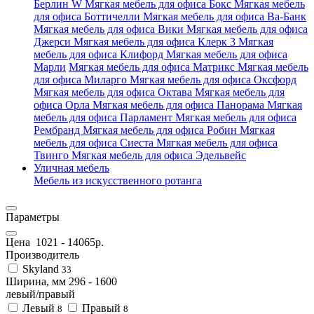
Берлин W
Мягкая мебель для офиса Бокс
Мягкая мебель
для офиса Боттичелли
Мягкая мебель для офиса Ва-Банк
Мягкая мебель для офиса Вики
Мягкая мебель для офиса
Джерси
Мягкая мебель для офиса Клерк 3
Мягкая
мебель для офиса Клифорд
Мягкая мебель для офиса
Марли
Мягкая мебель для офиса Матрикс
Мягкая мебель
для офиса Миларго
Мягкая мебель для офиса Оксфорд
Мягкая мебель для офиса Октава
Мягкая мебель для
офиса Орла
Мягкая мебель для офиса Панорама
Мягкая
мебель для офиса Парламент
Мягкая мебель для офиса
Рембранд
Мягкая мебель для офиса Робин
Мягкая
мебель для офиса Сиеста
Мягкая мебель для офиса
Твинго
Мягкая мебель для офиса Эдельвейс
Уличная мебель
Мебель из искусственного ротанга
Параметры
Цена
1021
-
14065
р.
Производитель
Skyland
33
Ширина, мм
296
-
1600
левый/правый
Левый
Правый
8
8