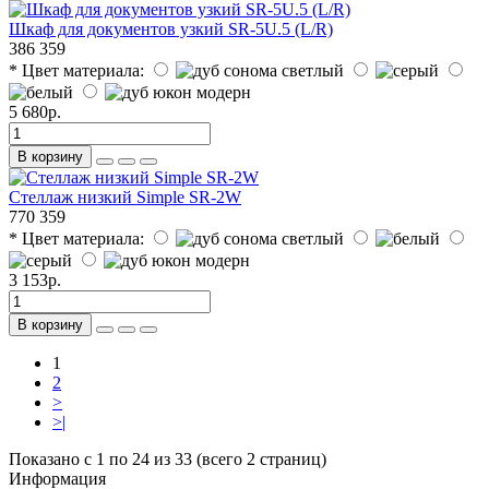
Шкаф для документов узкий SR-5U.5 (L/R)
386
359
* Цвет материала:
5 680р.
В корзину
Стеллаж низкий Simple SR-2W
770
359
* Цвет материала:
3 153р.
В корзину
1
2
>
>|
Показано с 1 по 24 из 33 (всего 2 страниц)
Информация