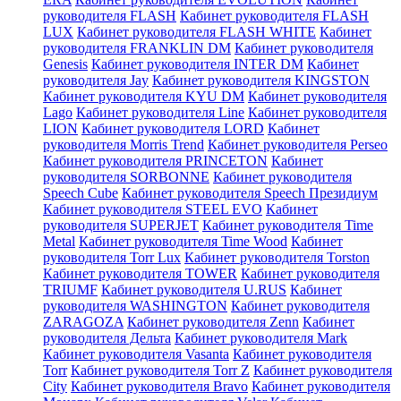
руководителя FLASH
Кабинет руководителя FLASH
LUX
Кабинет руководителя FLASH WHITE
Кабинет
руководителя FRANKLIN DM
Кабинет руководителя
Genesis
Кабинет руководителя INTER DM
Кабинет
руководителя Jay
Кабинет руководителя KINGSTON
Кабинет руководителя KYU DM
Кабинет руководителя
Lago
Кабинет руководителя Line
Кабинет руководителя
LION
Кабинет руководителя LORD
Кабинет
руководителя Morris Trend
Кабинет руководителя Perseo
Кабинет руководителя PRINCETON
Кабинет
руководителя SORBONNE
Кабинет руководителя
Speech Cube
Кабинет руководителя Speech Президиум
Кабинет руководителя STEEL EVO
Кабинет
руководителя SUPERJET
Кабинет руководителя Time
Metal
Кабинет руководителя Time Wood
Кабинет
руководителя Torr Lux
Кабинет руководителя Torston
Кабинет руководителя TOWER
Кабинет руководителя
TRIUMF
Кабинет руководителя U.RUS
Кабинет
руководителя WASHINGTON
Кабинет руководителя
ZARAGOZA
Кабинет руководителя Zenn
Кабинет
руководителя Дельта
Кабинет руководителя Mark
Кабинет руководителя Vasanta
Кабинет руководителя
Torr
Кабинет руководителя Torr Z
Кабинет руководителя
City
Кабинет руководителя Bravo
Кабинет руководителя