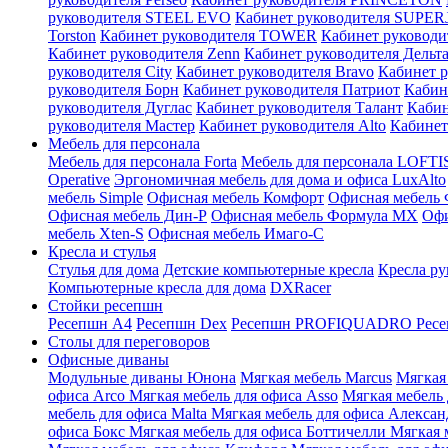
руководителя STEEL EVO
Кабинет руководителя SUPER
Torston
Кабинет руководителя TOWER
Кабинет руковод
Кабинет руководителя Zenn
Кабинет руководителя Дельт
руководителя City
Кабинет руководителя Bravo
Кабинет 
руководителя Борн
Кабинет руководителя Патриот
Кабин
руководителя Дуглас
Кабинет руководителя Талант
Кабин
руководителя Мастер
Кабинет руководителя Alto
Кабинет
Мебель для персонала
Мебель для персонала Forta
Мебель для персонала LOFTI
Operative
Эргономичная мебель для дома и офиса LuxAlto
мебель Simple
Офисная мебель Комфорт
Офисная мебель
Офисная мебель Дин-Р
Офисная мебель Формула МХ
Офи
мебель Xten-S
Офисная мебель Имаго-С
Кресла и стулья
Стулья для дома
Детские компьютерные кресла
Кресла ру
Компьютерные кресла для дома
DXRacer
Стойки ресепшн
Ресепшн A4
Ресепшн Dex
Ресепшн PROFIQUADRO
Ресе
Столы для переговоров
Офисные диваны
Модульные диваны Юнона
Мягкая мебель Marcus
Мягкая
офиса Arco
Мягкая мебель для офиса Asso
Мягкая мебель
мебель для офиса Malta
Мягкая мебель для офиса Алекса
офиса Бокс
Мягкая мебель для офиса Боттичелли
Мягкая 