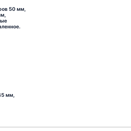
фов 50 мм,
мм,
ные
аленное.
45 мм,