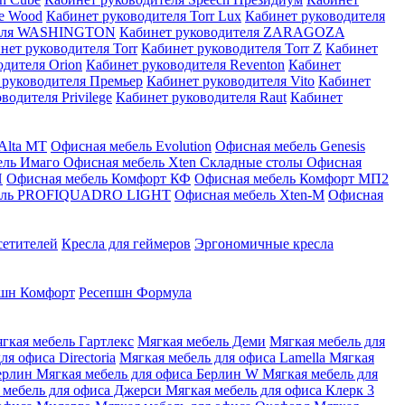
me Wood
Кабинет руководителя Torr Lux
Кабинет руководителя
теля WASHINGTON
Кабинет руководителя ZARAGOZA
нет руководителя Torr
Кабинет руководителя Torr Z
Кабинет
одителя Orion
Кабинет руководителя Reventon
Кабинет
 руководителя Премьер
Кабинет руководителя Vito
Кабинет
водителя Privilege
Кабинет руководителя Raut
Кабинет
Alta MT
Офисная мебель Evolution
Офисная мебель Genesis
ель Имаго
Офисная мебель Xten
Складные столы
Офисная
П
Офисная мебель Комфорт КФ
Офисная мебель Комфорт МП2
бель PROFIQUADRO LIGHT
Офисная мебель Xten-M
Офисная
сетителей
Кресла для геймеров
Эргономичные кресла
шн Комфорт
Ресепшн Формула
гкая мебель Гартлекс
Мягкая мебель Деми
Мягкая мебель для
ля офиса Directoria
Мягкая мебель для офиса Lamella
Мягкая
Берлин
Мягкая мебель для офиса Берлин W
Мягкая мебель для
 мебель для офиса Джерси
Мягкая мебель для офиса Клерк 3