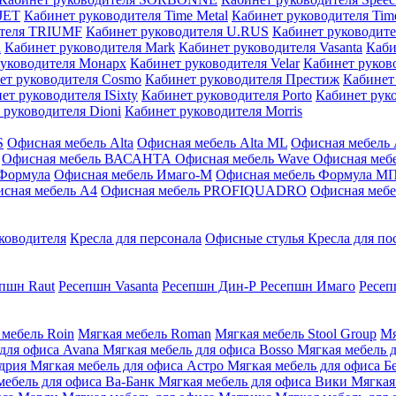
JET
Кабинет руководителя Time Metal
Кабинет руководителя Ti
ителя TRIUMF
Кабинет руководителя U.RUS
Кабинет руководи
а
Кабинет руководителя Mark
Кабинет руководителя Vasanta
Каби
руководителя Монарх
Кабинет руководителя Velar
Кабинет руков
ет руководителя Cosmo
Кабинет руководителя Престиж
Кабинет
ет руководителя ISixty
Кабинет руководителя Porto
Кабинет руко
 руководителя Dioni
Кабинет руководителя Morris
S
Офисная мебель Alta
Офисная мебель Alta ML
Офисная мебель 
Офисная мебель ВАСАНТА
Офисная мебель Wave
Офисная меб
 Формула
Офисная мебель Имаго-М
Офисная мебель Формула М
сная мебель A4
Офисная мебель PROFIQUADRO
Офисная ме
ководителя
Кресла для персонала
Офисные стулья
Кресла для по
пшн Raut
Ресепшн Vasanta
Ресепшн Дин-Р
Ресепшн Имаго
Ресеп
 мебель Roin
Мягкая мебель Roman
Мягкая мебель Stool Group
Мя
 для офиса Avana
Мягкая мебель для офиса Bosso
Мягкая мебель д
ндрия
Мягкая мебель для офиса Астро
Мягкая мебель для офиса 
мебель для офиса Ва-Банк
Мягкая мебель для офиса Вики
Мягкая