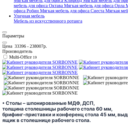
Мягкая мебель для офиса Клифорд
Мягкая мебель для оф
мебель для офиса Октава
Мягкая мебель для офиса Орла
М
офиса Робин
Мягкая мебель для офиса Сиеста
Мягкая меб
Уличная мебель
Мебель из искусственного ротанга
Параметры
Цена
33396
-
238007
р.
Производитель
Multi-Office
19
• Столы – шпонированные МДФ, ДСП,
толщина столешницы рабочего стола 60 мм,
брифинг-приставки и конференц стола 45 мм, вы
ящик в столешнице рабочего стола.