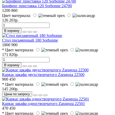
Брифинг приставка 120 Sorbonne 24700
1200
860
Цвет материала:
126 203р.
В корзину
Стол письменный 180 Sorbonne
1800
900
* Цвет материала:
171 820р.
В корзину
Каркас шкафа двухстворчатого Zaragoza 22500
900
450
* Цвет материала:
145 200р.
Цена по запросу
Каркас шкафа одностворчатого Zaragoza 22501
470
450
* Цвет материала: