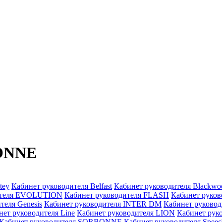
BONNE
tey
Кабинет руководителя Belfast
Кабинет руководителя Blackwo
ителя EVOLUTION
Кабинет руководителя FLASH
Кабинет руко
теля Genesis
Кабинет руководителя INTER DM
Кабинет руковод
нет руководителя Line
Кабинет руководителя LION
Кабинет рук
Кабинет руководителя SORBONNE
Кабинет руководителя Speec