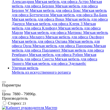
Александрия
Мягкая мебель для офиса Астро
Мягкая
мебель для офиса Берлин
Мягкая мебель для офиса
Берлин W
Мягкая мебель для офиса Бокс
Мягкая мебель
для офиса Боттичелли
Мягкая мебель для офиса Ва-Банк
Мягкая мебель для офиса Вики
Мягкая мебель для офиса
Джерси
Мягкая мебель для офиса Клерк 3
Мягкая
мебель для офиса Клифорд
Мягкая мебель для офиса
Марли
Мягкая мебель для офиса Матрикс
Мягкая мебель
для офиса Миларго
Мягкая мебель для офиса Оксфорд
Мягкая мебель для офиса Октава
Мягкая мебель для
офиса Орла
Мягкая мебель для офиса Панорама
Мягкая
мебель для офиса Парламент
Мягкая мебель для офиса
Рембранд
Мягкая мебель для офиса Робин
Мягкая
мебель для офиса Сиеста
Мягкая мебель для офиса
Твинго
Мягкая мебель для офиса Эдельвейс
Уличная мебель
Мебель из искусственного ротанга
Параметры
Цена
7880
-
79896
р.
Производитель
Сторосс
23