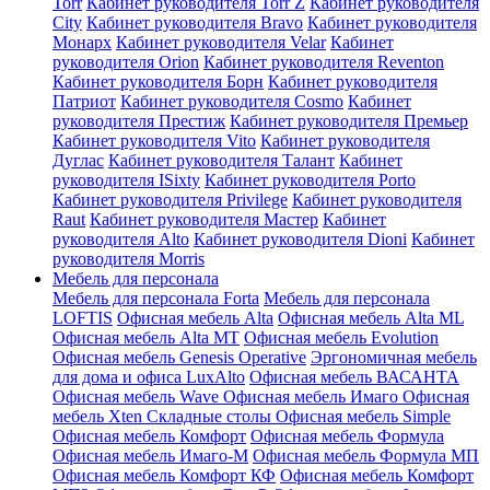
Torr
Кабинет руководителя Torr Z
Кабинет руководителя
City
Кабинет руководителя Bravo
Кабинет руководителя
Монарх
Кабинет руководителя Velar
Кабинет
руководителя Orion
Кабинет руководителя Reventon
Кабинет руководителя Борн
Кабинет руководителя
Патриот
Кабинет руководителя Cosmo
Кабинет
руководителя Престиж
Кабинет руководителя Премьер
Кабинет руководителя Vito
Кабинет руководителя
Дуглас
Кабинет руководителя Талант
Кабинет
руководителя ISixty
Кабинет руководителя Porto
Кабинет руководителя Privilege
Кабинет руководителя
Raut
Кабинет руководителя Мастер
Кабинет
руководителя Alto
Кабинет руководителя Dioni
Кабинет
руководителя Morris
Мебель для персонала
Мебель для персонала Forta
Мебель для персонала
LOFTIS
Офисная мебель Alta
Офисная мебель Alta ML
Офисная мебель Alta MT
Офисная мебель Evolution
Офисная мебель Genesis Operative
Эргономичная мебель
для дома и офиса LuxAlto
Офисная мебель ВАСАНТА
Офисная мебель Wave
Офисная мебель Имаго
Офисная
мебель Xten
Складные столы
Офисная мебель Simple
Офисная мебель Комфорт
Офисная мебель Формула
Офисная мебель Имаго-М
Офисная мебель Формула МП
Офисная мебель Комфорт КФ
Офисная мебель Комфорт