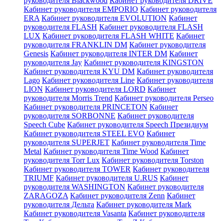
руководителя Blackwood
Кабинет руководителя DRIVE
Кабинет руководителя EMPORIO
Кабинет руководителя
ERA
Кабинет руководителя EVOLUTION
Кабинет
руководителя FLASH
Кабинет руководителя FLASH
LUX
Кабинет руководителя FLASH WHITE
Кабинет
руководителя FRANKLIN DM
Кабинет руководителя
Genesis
Кабинет руководителя INTER DM
Кабинет
руководителя Jay
Кабинет руководителя KINGSTON
Кабинет руководителя KYU DM
Кабинет руководителя
Lago
Кабинет руководителя Line
Кабинет руководителя
LION
Кабинет руководителя LORD
Кабинет
руководителя Morris Trend
Кабинет руководителя Perseo
Кабинет руководителя PRINCETON
Кабинет
руководителя SORBONNE
Кабинет руководителя
Speech Cube
Кабинет руководителя Speech Президиум
Кабинет руководителя STEEL EVO
Кабинет
руководителя SUPERJET
Кабинет руководителя Time
Metal
Кабинет руководителя Time Wood
Кабинет
руководителя Torr Lux
Кабинет руководителя Torston
Кабинет руководителя TOWER
Кабинет руководителя
TRIUMF
Кабинет руководителя U.RUS
Кабинет
руководителя WASHINGTON
Кабинет руководителя
ZARAGOZA
Кабинет руководителя Zenn
Кабинет
руководителя Дельта
Кабинет руководителя Mark
Кабинет руководителя Vasanta
Кабинет руководителя