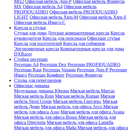
МП2
Офисная мебель Дин-Р
Офисная мебель Формула
МХ
Офисная мебель A4
Офисная мебель
PROFIQUADRO
Офисная мебель PROFIQUADRO
LIGHT
Офисная мебель Xten-M
Офисная мебель Xten-S
Офисная мебель Имаго-С
Кресла и стулья
Стулья для дома
Детские компьютерные кресла
Кресла
руководителя
Кресла для персонала
Офисные стулья
Кресла для посетителей
Кресла для геймеров
Эргономичные кресла
Компьютерные кресла для дома
DXRacer
Стойки ресепшн
Ресепшн A4
Ресепшн Dex
Ресепшн PROFIQUADRO
Ресепшн Raut
Ресепшн Vasanta
Ресепшн Дин-Р
Ресепшн
Имаго
Ресепшн Комфорт
Ресепшн Формула
Столы для переговоров
Офисные диваны
Модульные диваны Юнона
Мягкая мебель Marcus
Мягкая мебель Roin
Мягкая мебель Roman
Мягкая
мебель Stool Group
Мягкая мебель Гартлекс
Мягкая
мебель Деми
Мягкая мебель для офиса Arco
Мягкая
мебель для офиса Asso
Мягкая мебель для офиса Avana
Мягкая мебель для офиса Bosso
Мягкая мебель для
офиса Directoria
Мягкая мебель для офиса Lamella
Мягкая мебель для офиса Malta
Мягкая мебель для офиса