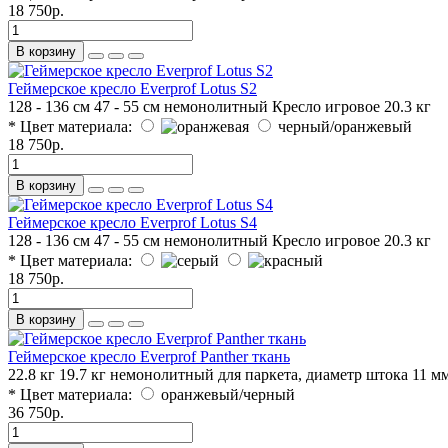
18 750р.
В корзину
Геймерское кресло Everprof Lotus S2
128 - 136 см
47 - 55 см
немонолитный
Кресло игровое
20.3 кг
* Цвет материала:
черный/оранжевый
18 750р.
В корзину
Геймерское кресло Everprof Lotus S4
128 - 136 см
47 - 55 см
немонолитный
Кресло игровое
20.3 кг
* Цвет материала:
18 750р.
В корзину
Геймерское кресло Everprof Panther ткань
22.8 кг
19.7 кг
немонолитный
для паркета, диаметр штока 11 м
* Цвет материала:
оранжевый/черный
36 750р.