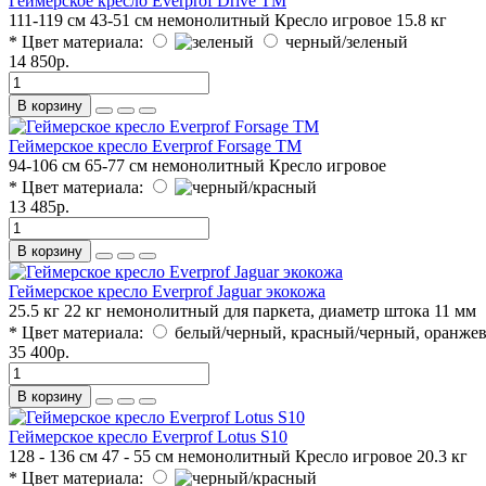
Геймерское кресло Everprof Drive TM
111-119 см
43-51 см
немонолитный
Кресло игровое
15.8 кг
* Цвет материала:
черный/зеленый
14 850р.
В корзину
Геймерское кресло Everprof Forsage TM
94-106 см
65-77 см
немонолитный
Кресло игровое
* Цвет материала:
13 485р.
В корзину
Геймерское кресло Everprof Jaguar экокожа
25.5 кг
22 кг
немонолитный
для паркета, диаметр штока 11 мм
* Цвет материала:
белый/черный, красный/черный, оранже
35 400р.
В корзину
Геймерское кресло Everprof Lotus S10
128 - 136 см
47 - 55 см
немонолитный
Кресло игровое
20.3 кг
* Цвет материала: