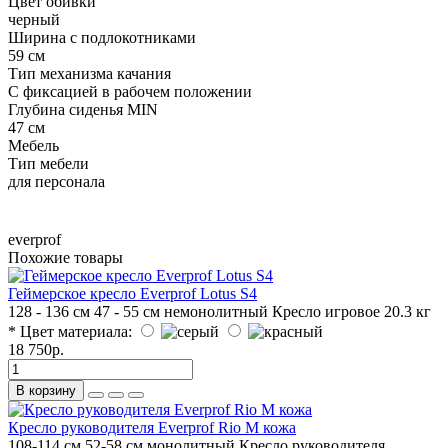
Цвет обивки
черный
Ширина с подлокотниками
59 см
Тип механизма качания
С фиксацией в рабочем положении
Глубина сиденья MIN
47 см
Мебель
Тип мебели
для персонала
everprof
Похожие товары
Геймерское кресло Everprof Lotus S4
128 - 136 см
47 - 55 см
немонолитный
Кресло игровое
20.3 кг
* Цвет материала:
18 750р.
В корзину
Кресло руководителя Everprof Rio М кожа
108-114 см
52-58 см
монолитный
Кресло руководителя