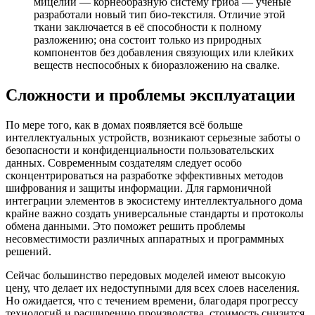
мицелий — корнеобразную систему гриба — ученые
разработали новый тип био-текстиля. Отличие этой
ткани заключается в её способности к полному
разложению; она состоит только из природных
компонентов без добавления связующих или клейких
веществ неспособных к биоразложению на свалке.
Сложности и проблемы эксплуатации
По мере того, как в домах появляется всё больше
интеллектуальных устройств, возникают серьезные заботы о
безопасности и конфиденциальности пользовательских
данных. Современным создателям следует особо
сконцентрироваться на разработке эффективных методов
шифрования и защиты информации. Для гармоничной
интеграции элементов в экосистему интеллектуального дома
крайне важно создать универсальные стандарты и протоколы
обмена данными. Это поможет решить проблемы
несовместимости различных аппаратных и программных
решений.
Сейчас большинство передовых моделей имеют высокую
цену, что делает их недоступными для всех слоев населения.
Но ожидается, что с течением времени, благодаря прогрессу
технологий и расширению производства, стоимость снизится.