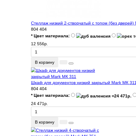
Стеллаж низкий 2-створчатый с топом (без дверей)
804
404
* Цвет материала:
12 556р.
В корзину
Шкаф для документов низкий закрытый Mark МК 31
804
404
* Цвет материала:
24 471р.
В корзину