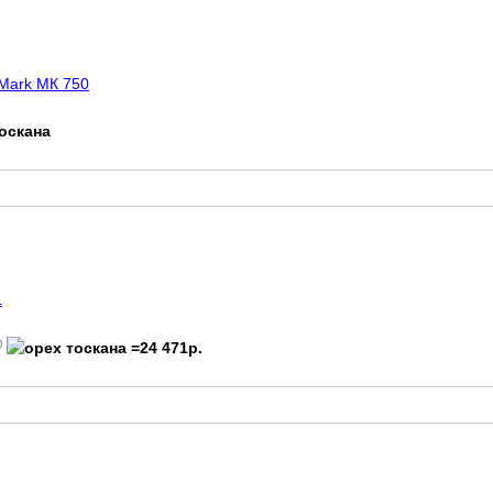
 Mark МК 750
1