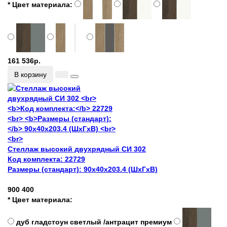
* Цвет материала:
161 536р.
В корзину
Стеллаж высокий двухрядный СИ 302
Код комплекта:
22729
Размеры (стандарт):
90x40x203.4 (ШхГхВ)
900
400
* Цвет материала:
дуб гладстоун светлый /антрацит премиум